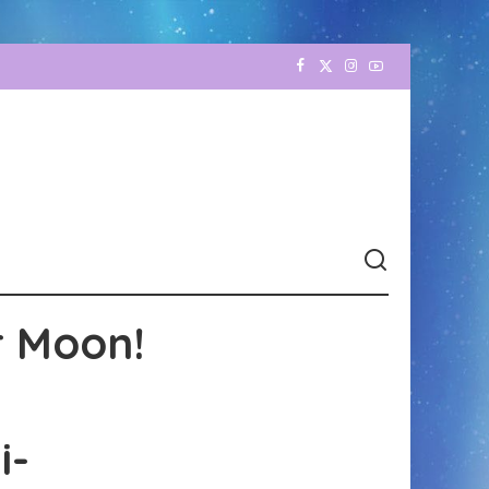
r Moon!
i-