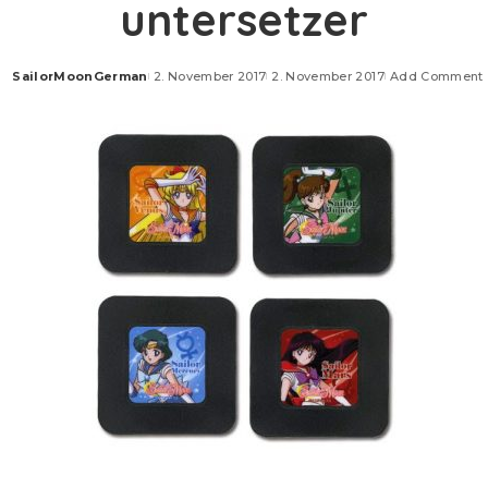
untersetzer
SailorMoonGerman
2. November 2017
2. November 2017
Add Comment
Posted
by