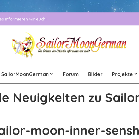
 informieren wir euch!
SailorMoonGerman
Forum
Bilder
Projekte
le Neuigkeiten zu Sailo
ailor-moon-inner-sensh