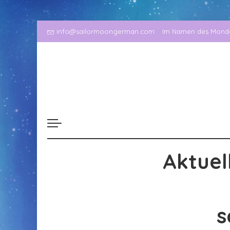
info@sailormoongerman.com
Im Namen des Mondes
Aktuel
s