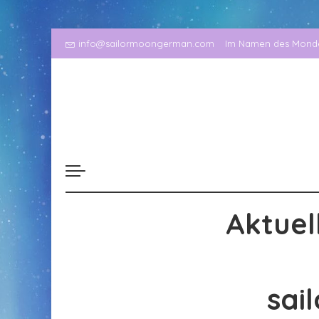
info@sailormoongerman.com
Im Namen des Mondes
Aktuel
sai