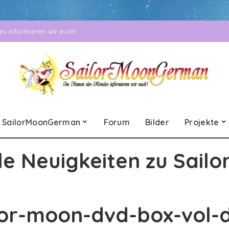
 informieren wir euch!
SailorMoonGerman
Forum
Bilder
Projekte
le Neuigkeiten zu Sailo
lor-moon-dvd-box-vol-d