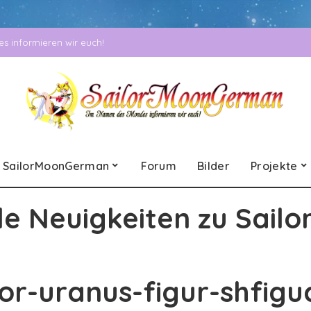
 informieren wir euch!
SailorMoonGerman
Forum
Bilder
Projekte
le Neuigkeiten zu Sailo
lor-uranus-figur-shfigu