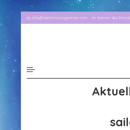
info@sailormoongerman.com
Im Namen des Mondes
Aktuel
sai