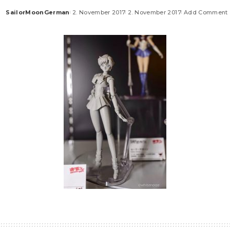
SailorMoonGerman
2. November 2017
2. November 2017
Add Comment
Posted
by