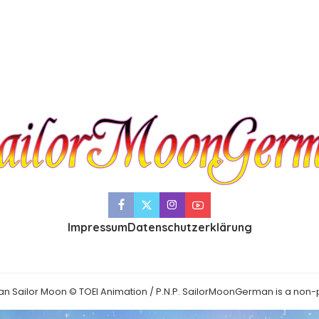
Impressum
Datenschutzerklärung
an Sailor Moon © TOEI Animation / P.N.P. SailorMoonGerman is a non-p