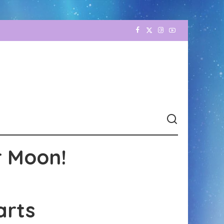
r Moon!
arts