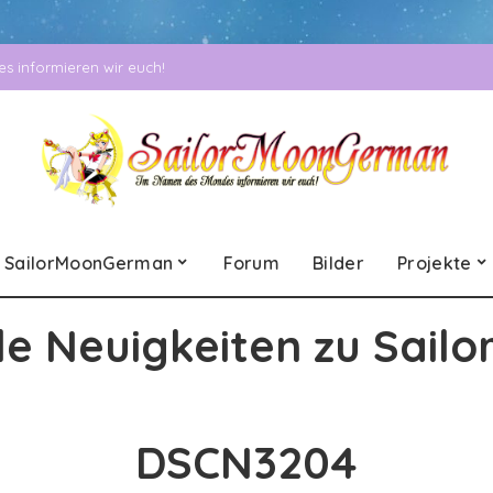
 informieren wir euch!
SailorMoonGerman
Forum
Bilder
Projekte
le Neuigkeiten zu Sailo
DSCN3204