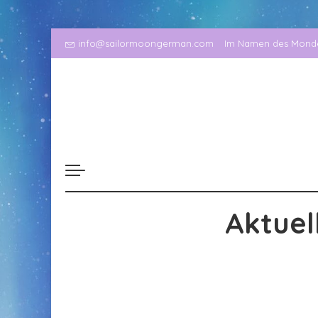
info@sailormoongerman.com
Im Namen des Mondes
Aktuel