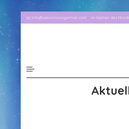
info@sailormoongerman.com
Im Namen des Mondes
Aktuel