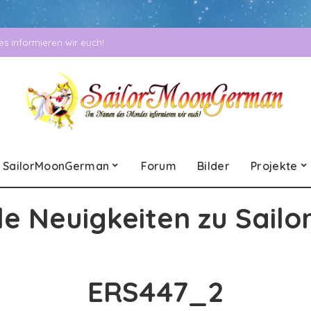
 informieren wir euch!
SailorMoonGerman
Forum
Bilder
Projekte
le Neuigkeiten zu Sailo
ERS447_2