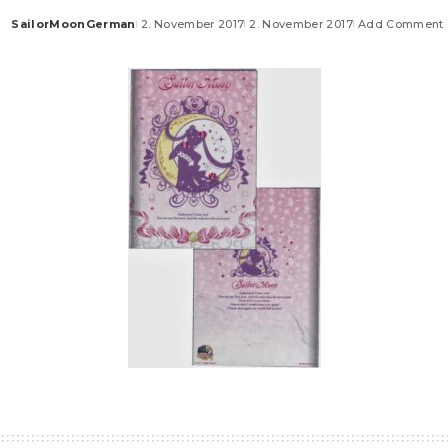
SailorMoonGerman
2. November 2017
2. November 2017
Add Comment
Posted
by