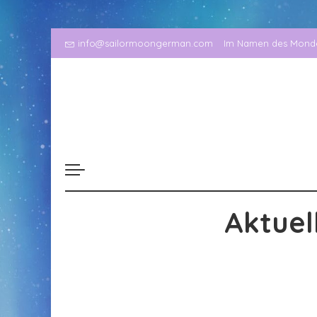
info@sailormoongerman.com
Im Namen des Mondes
Aktuel